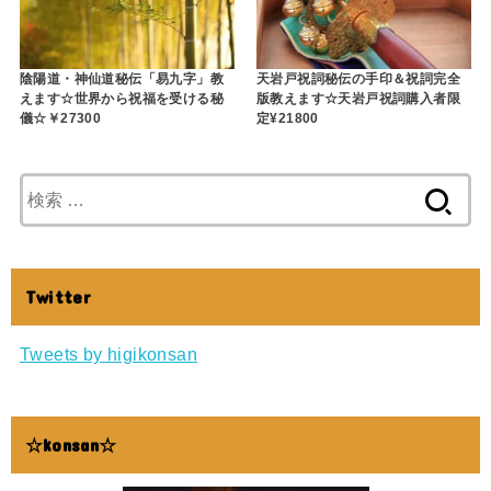
陰陽道・神仙道秘伝「易九字」教
天岩戸祝詞秘伝の手印＆祝詞完全
えます☆世界から祝福を受ける秘
版教えます☆天岩戸祝詞購入者限
儀☆￥27300
定¥21800
検
索
:
Twitter
Tweets by higikonsan
☆konsan☆