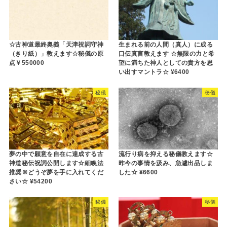
☆古神道最終奥義「天津祝詞守神
生まれる前の人間（真人）に成る
（きり紙）」教えます☆秘儀の原
口伝真言教えます ☆無限の力と希
点￥550000
望に満ちた神人としての貴方を思
い出すマントラ☆ ¥6400
秘儀
秘儀
夢の中で願意を自在に達成する古
流行り病を抑える秘儀教えます☆
神道秘伝祝詞公開します☆細喚法
昨今の事情を汲み、急遽出品しま
推奨※どうぞ夢を手に入れてくだ
した☆ ¥6600
さい☆ ¥54200
秘儀
秘儀