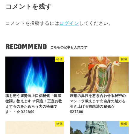
コメントを残す
コメントを投稿するには
ログイン
してください。
RECOMMEND
秘儀
秘儀
魂を誘う運勢向上口伝秘儀「鎮感
理想の異性を惹き合わせる秘密の
微詞」教えます ☆限定！正直お教
マントラ教えます☆自身の魅力を
えするのをためらう力の秘儀で
引き上げる観想法の秘儀☆
す・・☆ ¥21800
¥27300
秘儀
秘儀