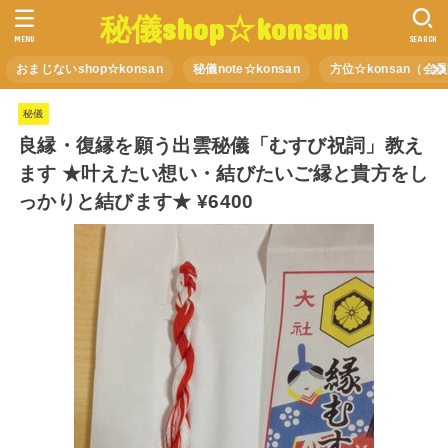
秘儀shop☆konsan
MENU
SEARCH
おまじないshop☆konsan
秘儀note☆konsan
方位☆konsan（会
秘儀
良縁・復縁を願う出雲秘儀「むすび祝詞」教え
ます ★叶えたい想い・結びたいご縁と貴方をし
っかりと結びます★ ¥6400