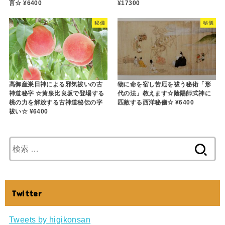
言☆ ¥6400
¥17300
秘儀
秘儀
高御産巣日神による邪気祓いの古
物に命を宿し苦厄を祓う秘術「形
神道秘字 ☆黄泉比良坂で登場する
代の法」教えます☆陰陽師式神に
桃の力を解放する古神道秘伝の字
匹敵する西洋秘儀☆ ¥6400
祓い☆ ¥6400
検
索
:
Twitter
Tweets by higikonsan