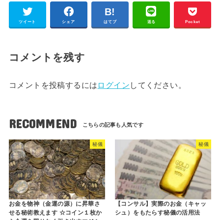
ツイート
シェア
はてブ
送る
Pocket
コメントを残す
コメントを投稿するには
ログイン
してください。
RECOMMEND
秘儀
秘儀
お金を物神（金運の源）に昇華さ
【コンサル】実際のお金（キャッ
せる秘術教えます ☆コイン１枚か
シュ）をもたらす秘儀の活用法