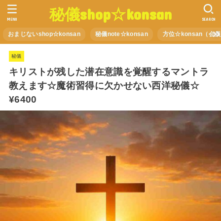
秘儀shop☆konsan
MENU
SEARCH
おまじないshop☆konsan
秘儀note☆konsan
方位☆konsan（会
秘儀
キリストが残した潜在意識を覚醒するマントラ
教えます☆魔術習得に欠かせない西洋秘儀☆
¥6400