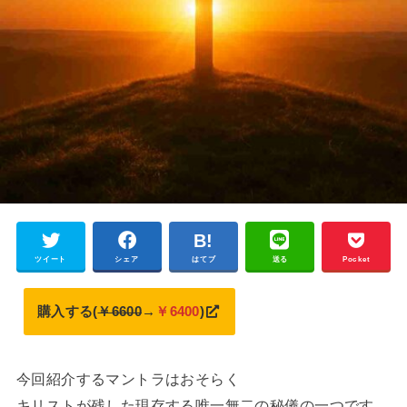
ツイート
シェア
はてブ
送る
Pocket
購入する(
￥6600
→
￥6400
)
今回紹介するマントラはおそらく
キリストが残した現存する唯一無二の秘儀の一つです。