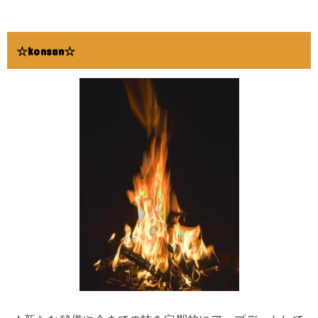
☆konsan☆