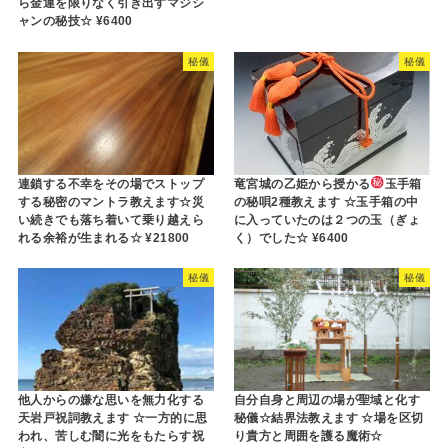
ら金運を限りなく引き出すマジシ
ャンの秘技☆ ¥6400
秘儀
秘儀
連鎖する不幸をその場でストップ
竜宮城の乙姫から授かる
玉手箱
する秘密のマントラ教えます☆災
の秘唄2種教えます ☆玉手箱の中
い続きでも落ち着いて乗り越えら
に入っていたのは２つの玉（ぎょ
れる余裕が生まれる☆ ¥21800
く）でした☆ ¥6400
秘儀
秘儀
他人からの嫌な思いを無力化する
自分自身と周辺の場が聖域と化す
天岩戸祝詞教えます ☆一方的に思
秘儀☆結界法教えます ☆場を区切
われ、苦しむ闇に光をもたらす祝
り貴方と周囲を護る魔術☆