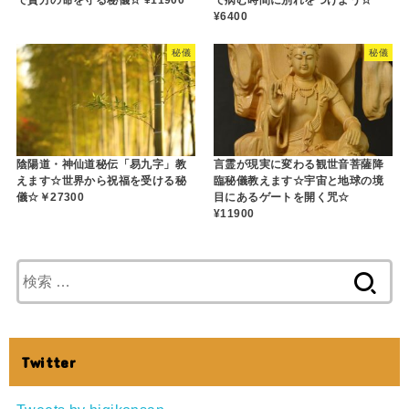
¥6400
秘儀
秘儀
陰陽道・神仙道秘伝「易九字」教
言霊が現実に変わる観世音菩薩降
えます☆世界から祝福を受ける秘
臨秘儀教えます☆宇宙と地球の境
儀☆￥27300
目にあるゲートを開く咒☆
¥11900
検
索
:
Twitter