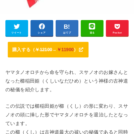
ツイート
シェア
はてブ
送る
Pocket
購入する（
￥12100
→
￥11900
）
ヤマタノオロチから命を守られ、スサノオのお嫁さんと
なった櫛稲田姫（くしいなだひめ）という神様の古神道
の秘儀を紹介します。
この伝説では櫛稲田姫が櫛（くし）の形に変わり、スサ
ノオの頭に挿した形でヤマタノオロチを退治したとなっ
ています。
この櫛（くし）は古神道最大の祓いの秘儀であると同時