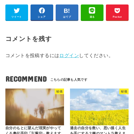
ツイート
シェア
はてブ
送る
Pocket
コメントを残す
コメントを投稿するには
ログイン
してください。
RECOMMEND
秘儀
秘儀
自分のもとに望んだ現実がやって
過去の自分を救い、思い描く人生
くる奧伝手印「弘誓印」教えます
を手にする２種のマントラ教えま