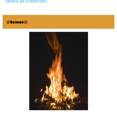
Tweets by higikonsan
☆konsan☆