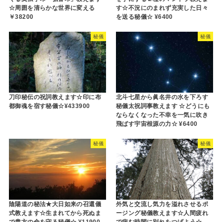
☆周囲を清らかな世界に変える
す☆不況にのまれず充実した日々
￥38200
を送る秘儀☆ ¥6400
秘儀
秘儀
刀印秘伝の祝詞教えます☆印に布
北斗七星から眞名井の水を下ろす
都御魂を宿す秘儀☆¥433900
秘儀太祝詞事教えます ☆どうにも
ならなくなった不幸を一気に吹き
飛ばす宇宙根源の力☆ ¥6400
秘儀
秘儀
陰陽道の秘法★大日如来の召還儀
外気と交流し気力を溢れさせるポ
式教えます☆生まれてから死ぬま
ージング秘儀教えます☆人間疲れ
で貴方の命を守る秘儀☆ ¥11900
で病む時間に別れをつげよう☆