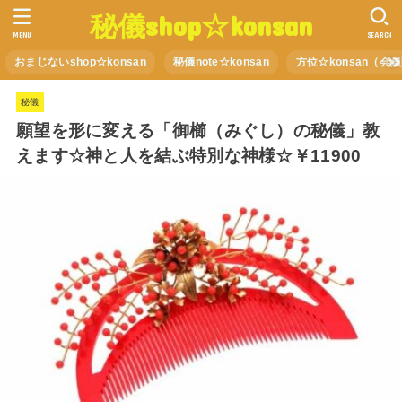
秘儀shop☆konsan
MENU
SEARCH
おまじないshop☆konsan
秘儀note☆konsan
方位☆konsan（会
秘儀
願望を形に変える「御櫛（みぐし）の秘儀」教
えます☆神と人を結ぶ特別な神様☆￥11900